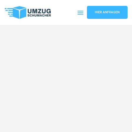
HIER ANFRAGEN
Umzugsunternehmen Dresden
Umzugsservice Dresden