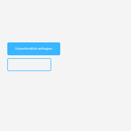
Entdecken Sie das
#1 Umzugsunternehmen in Dresden
– Ihr
vertrauenswürdiger Begleiter für Umzüge Dresden Nis!
Schnelle Antwort in garantiert unter 2 Minuten: Jetzt
unverbindlichen Kostenvoranschlag erhalten!
Unverbindlich anfragen
+4915792653314