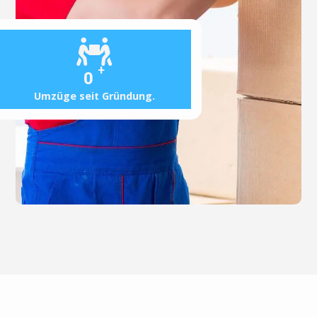
+
0
Umzüge seit Gründung.