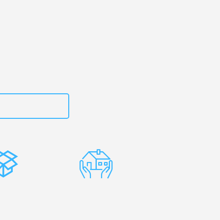
en
– Ihr
kovac!
zt
15792653314
stenlose
Erfahrene
rpackung
Umzugsprofis