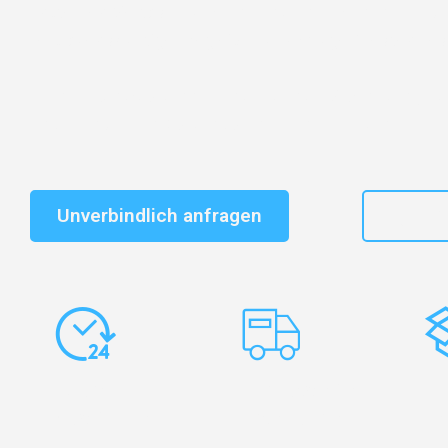
Entdecken Sie das
#1 Umzugsunternehmen in Dresd
vertrauenswürdiger Begleiter für Umzüge Dresden Les
Schnelle Antwort in garantiert unter 2 Minuten: Jet
unverbindlichen Kostenvoranschlag erhalten!
Unverbindlich anfragen
+49
Express-
Europaweite
Ko
Abwicklung
Transporte
Ve