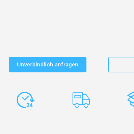
Entdecken Sie das
#1 Umzugsunternehmen in Dresd
vertrauenswürdiger Begleiter für Umzüge Dresden Sto
Schnelle Antwort in garantiert unter 2 Minuten: Jet
unverbindlichen Kostenvoranschlag erhalten!
Unverbindlich anfragen
+49
Express-
Europaweite
Ko
Abwicklung
Transporte
Ve