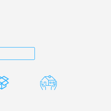
en
– Ihr
ckholm!
zt
15792653314
stenlose
Erfahrene
rpackung
Umzugsprofis