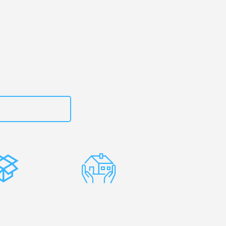
en
– Ihr
köping!
zt
15792653314
stenlose
Erfahrene
rpackung
Umzugsprofis