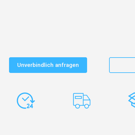
Entdecken Sie das
#1 Umzugsunternehmen in Dresd
vertrauenswürdiger Begleiter für Umzüge Dresden Lin
Schnelle Antwort in garantiert unter 2 Minuten: Jet
unverbindlichen Kostenvoranschlag erhalten!
Unverbindlich anfragen
+49
Express-
Europaweite
Ko
Abwicklung
Transporte
Ve