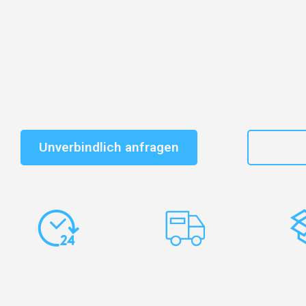
Entdecken Sie das
#1 Umzugsunternehmen in Dresd
vertrauenswürdiger Begleiter für Umzüge Dresden Rav
Schnelle Antwort in garantiert unter 2 Minuten: Jet
unverbindlichen Kostenvoranschlag erhalten!
Unverbindlich anfragen
+49
Express-
Europaweite
Ko
Abwicklung
Transporte
Ve