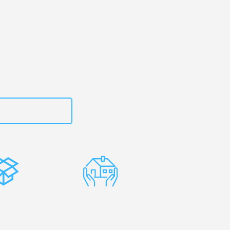
en
– Ihr
enna!
zt
15792653314
stenlose
Erfahrene
rpackung
Umzugsprofis