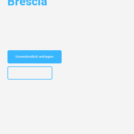
Brescia
Entdecken Sie das
#1 Umzugsunternehmen in Dresden
– Ihr
vertrauenswürdiger Begleiter für Umzüge Dresden Brescia!
Schnelle Antwort in garantiert unter 2 Minuten: Jetzt
unverbindlichen Kostenvoranschlag erhalten!
Unverbindlich anfragen
+4915792653314