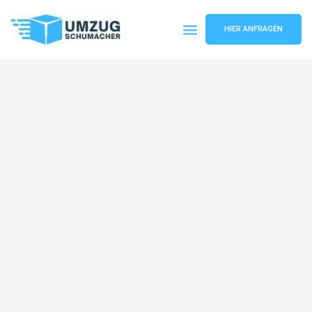
HIER ANFRAGEN
Umzugsunternehmen Dresden
Umzugsservice Dresden