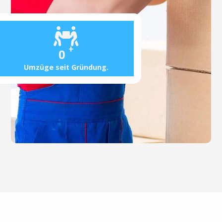
+
0
Umzüge seit Gründung.