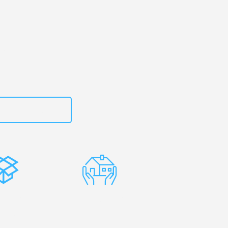
en
– Ihr
olc!
zt
15792653314
stenlose
Erfahrene
rpackung
Umzugsprofis