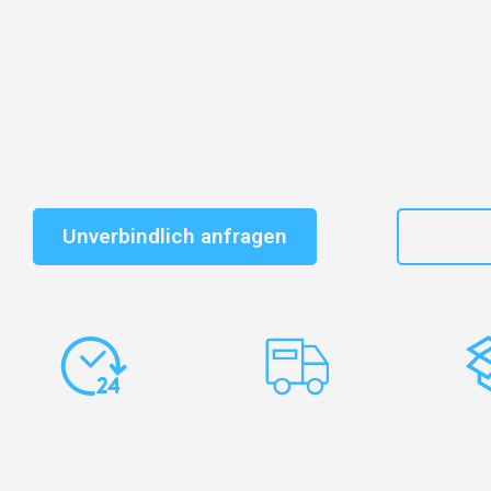
Entdecken Sie das
#1 Umzugsunternehmen in Dresd
vertrauenswürdiger Begleiter für Umzüge Dresden Misk
Schnelle Antwort in garantiert unter 2 Minuten: Jet
unverbindlichen Kostenvoranschlag erhalten!
Unverbindlich anfragen
+49
Express-
Europaweite
Ko
Abwicklung
Transporte
Ve