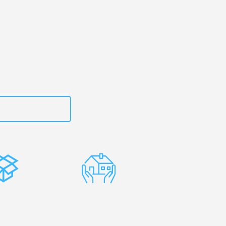
en
– Ihr
g!
zt
15792653314
stenlose
Erfahrene
rpackung
Umzugsprofis