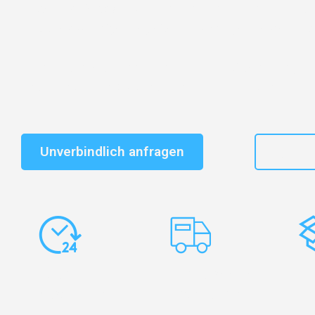
Entdecken Sie das
#1 Umzugsunternehmen in Dresd
vertrauenswürdiger Begleiter für Umzüge Dresden Pra
Schnelle Antwort in garantiert unter 2 Minuten: Jet
unverbindlichen Kostenvoranschlag erhalten!
Unverbindlich anfragen
+49
Express-
Europaweite
Ko
Abwicklung
Transporte
Ve