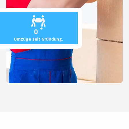
+
0
Umzüge seit Gründung.