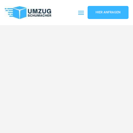
HIER ANFRAGEN
Umzugsunternehmen Dresden
Umzugsservice Dresden