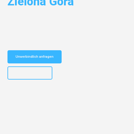
Zielona Góra
Entdecken Sie das
#1 Umzugsunternehmen in Dresden
– Ihr
vertrauenswürdiger Begleiter für Umzüge Dresden Zielona Góra!
Schnelle Antwort in garantiert unter 2 Minuten: Jetzt
unverbindlichen Kostenvoranschlag erhalten!
Unverbindlich anfragen
+4915792653314