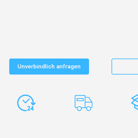
Entdecken Sie das
#1 Umzugsunternehmen in Dresd
vertrauenswürdiger Begleiter für Umzüge Dresden Kris
Schnelle Antwort in garantiert unter 2 Minuten: Jet
unverbindlichen Kostenvoranschlag erhalten!
Unverbindlich anfragen
+49
Express-
Europaweite
Ko
Abwicklung
Transporte
Ve