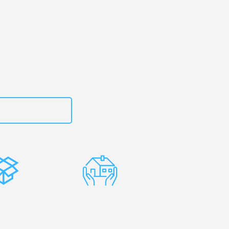
en
– Ihr
tiansand!
zt
15792653314
stenlose
Erfahrene
rpackung
Umzugsprofis