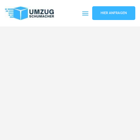
HIER ANFRAGEN
Umzugsunternehmen Dresden
Umzugsservice Dresden