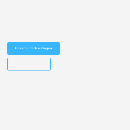
Entdecken Sie das
#1 Umzugsunternehmen in Dresden
– Ihr
vertrauenswürdiger Begleiter für Umzüge Dresden Turku!
Schnelle Antwort in garantiert unter 2 Minuten: Jetzt
unverbindlichen Kostenvoranschlag erhalten!
Unverbindlich anfragen
+4915792653314