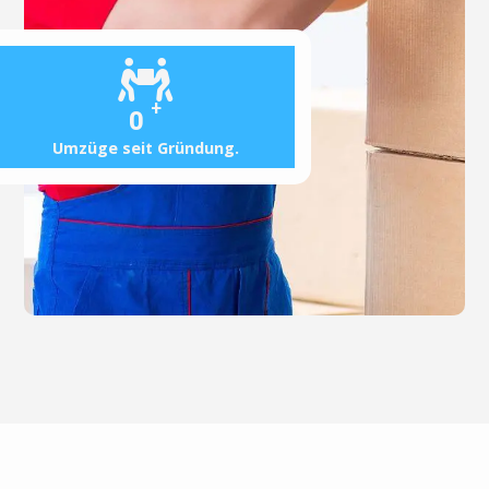
+
0
Umzüge seit Gründung.