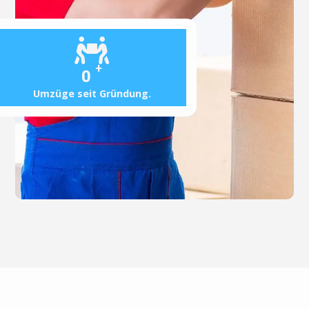
+
0
Umzüge seit Gründung.