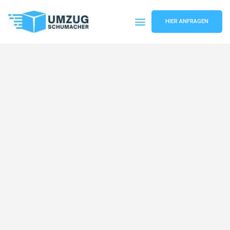
HIER ANFRAGEN
Umzugsunternehmen Dresden
Umzugsservice Dresden