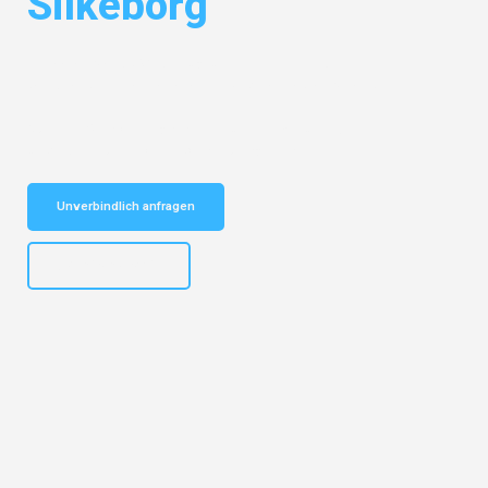
Silkeborg
Entdecken Sie das
#1 Umzugsunternehmen in Dresden
– Ihr
vertrauenswürdiger Begleiter für Umzüge Dresden Silkeborg!
Schnelle Antwort in garantiert unter 2 Minuten: Jetzt
unverbindlichen Kostenvoranschlag erhalten!
Unverbindlich anfragen
+4915792653314